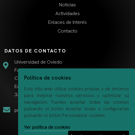
Noticias
Actividades
Enlaces de Interés
Contacto
DATOS DE CONTACTO
Universidad de Oviedo
Facultad de Derecho
Política de cookies
Campus el Cristo A
Edificio Departamental
Este sitio web utiliza cookies propias y de terceros
33006 Oviedo (Asturias)
para mejorar nuestros servicios y optimizar su
navegación. Puedes aceptar todas las cookies
pulsando el botón Aceptar todas o configurarlas
proyectogendermob@uniovi.es
pulsando el botón Personalizar cookies.
Ver política de cookies