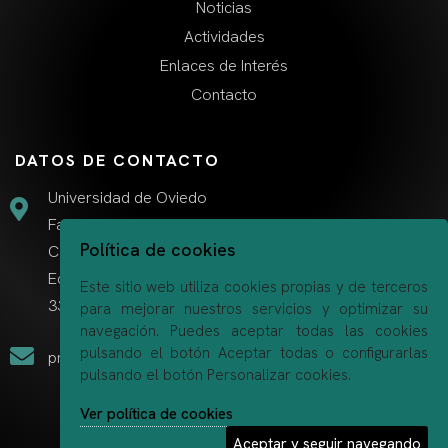
Noticias
Actividades
Enlaces de Interés
Contacto
DATOS DE CONTACTO
Universidad de Oviedo
Facultad de Derecho
Política de cookies
Campus el Cristo A
Edificio Departamental
Este sitio web utiliza cookies propias y de terceros
33006 Oviedo (Asturias)
para mejorar nuestros servicios y optimizar su
navegación. Puedes aceptar todas las cookies
pulsando el botón Aceptar todas o configurarlas
proyectogendermob@uniovi.es
pulsando el botón Personalizar cookies.
Ver política de cookies
Aceptar y seguir navegando