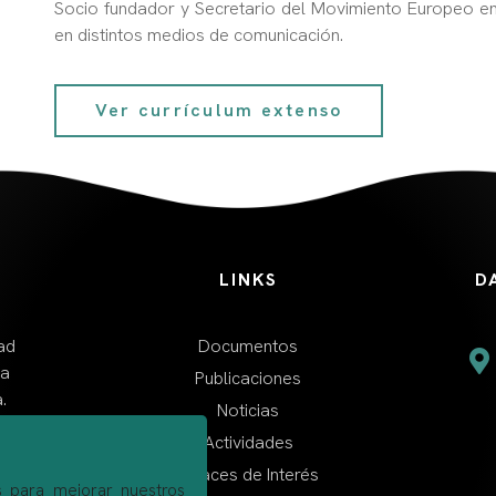
Socio fundador y Secretario del Movimiento Europeo en
en distintos medios de comunicación.
Ver currículum extenso
LINKS
D
ad
Documentos
da
Publicaciones
.
Noticias
Actividades
Enlaces de Interés
os para mejorar nuestros